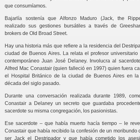
que consumíamos.
Bajarlía sostenía que Alfonzo Maduro (Jack, the Ripp
 en el sur de España
realizado sus gestiones bursátiles a través de Greesh
brokers de Old Broad Street.
Hay una historia más que refiere a la residencia del Destrip
ciudad de Buenos Aires. La relata el profesor universitario 
contemporáneo Juan José Delaney. Involucra al sacerdote
Alfred Mac Conastair (quien falleció en 1997) quien fuera c
Español
el Hospital Británico de la ciudad de Buenos Aires en l
década del siglo pasado.
por qué.
Durante una conversación realizada durante 1989, com
Conastair a Delaney un secreto que guardaba procedent
sacerdote su misma congregación, los pasionistas.
Ese sacerdote – que había muerto hacía tiempo – le rev
Conastair que había recibido la confesión de un moribundo q
ser Jack el Destripador y que había cometido los ases