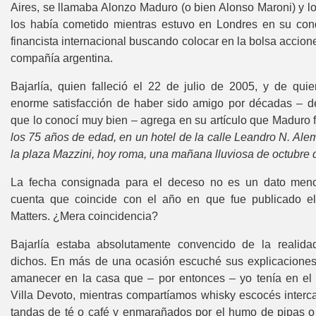
Aires, se llamaba Alonzo Maduro (o bien Alonso Maroni) y l
los había cometido mientras estuvo en Londres en su con
financista internacional buscando colocar en la bolsa accio
compañía argentina.
de Buenos Aires
Bajarlía, quien falleció el 22 de julio de 2005, y de quie
s del Caso Santa Ana
enorme satisfacción de haber sido amigo por décadas – 
que lo conocí muy bien – agrega en su artículo que Maduro 
los 75 años de edad, en un hotel de la calle Leandro N. Alem
la plaza Mazzini, hoy roma, una mañana lluviosa de octubre
e aventura
La fecha consignada para el deceso no es un dato men
cas
cuenta que coincide con el año en que fue publicado el
Matters. ¿Mera coincidencia?
Joaquin de Madariaga
Bajarlía estaba absolutamente convencido de la realid
dichos. En más de una ocasión escuché sus explicaciones
UN FRAUDE
amanecer en la casa que – por entonces – yo tenía en el 
Villa Devoto, mientras compartíamos whisky escocés interc
ONSTRUO DE MONTAUK”-
tandas de té o café y enmarañados por el humo de pipas 