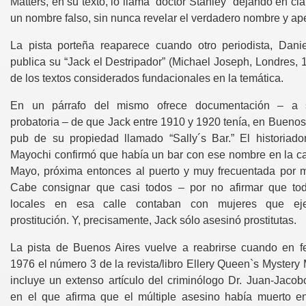
Matters, en su texto, lo llama “doctor Stanley” dejando en cl
un nombre falso, sin nunca revelar el verdadero nombre y ape
La pista porteña reaparece cuando otro periodista, Dani
el crucero reina regente
publica su “Jack el Destripador” (Michael Joseph, Londres, 
de los textos considerados fundacionales en la temática.
En un párrafo del mismo ofrece documentación – a s
tiempo
probatoria – de que Jack entre 1910 y 1920 tenía, en Buenos
pub de su propiedad llamado “Sally´s Bar.” El historiado
er, Calanda (Zaragoza) 1637
Mayochi confirmó que había un bar con ese nombre en la ca
de San Juan
Mayo, próxima entonces al puerto y muy frecuentada por m
Cabe consignar que casi todos – por no afirmar que to
locales en esa calle contaban con mujeres que eje
prostitución. Y, precisamente, Jack sólo asesinó prostitutas.
no
La pista de Buenos Aires vuelve a reabrirse cuando en f
mayas?
1976 el número 3 de la revista/libro Ellery Queen`s Mystery
incluye un extenso artículo del criminólogo Dr. Juan-Jacobo
en el que afirma que el múltiple asesino había muerto 