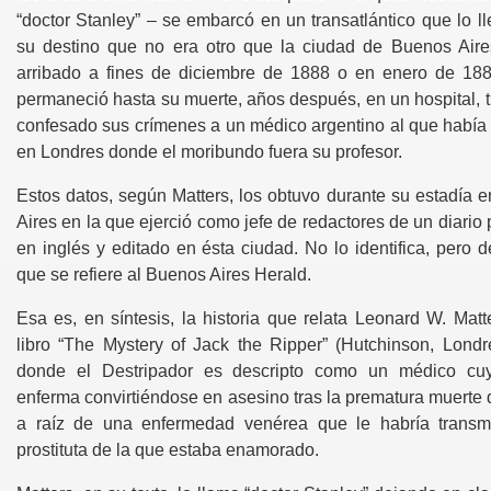
oda
“doctor Stanley” – se embarcó en un transatlántico que lo l
su destino que no era otro que la ciudad de Buenos Aire
Gomorra
arribado a fines de diciembre de 1888 o en enero de 18
permaneció hasta su muerte, años después, en un hospital, t
o
confesado sus crímenes a un médico argentino al que había
en Londres donde el moribundo fuera su profesor.
Estos datos, según Matters, los obtuvo durante su estadía 
r un fenomeno racional
Aires en la que ejerció como jefe de redactores de un diario
en inglés y editado en ésta ciudad. No lo identifica, pero 
audi
que se refiere al Buenos Aires Herald.
iempos
Esa es, en síntesis, la historia que relata Leonard W. Matt
libro “The Mystery of Jack the Ripper” (Hutchinson, Londr
donde el Destripador es descripto como un médico cu
 rumbo de colision
enferma convirtiéndose en asesino tras la prematura muerte 
a raíz de una enfermedad venérea que le habría transm
prostituta de la que estaba enamorado.