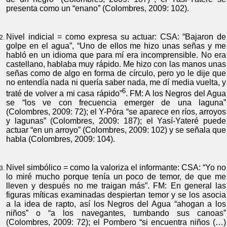
presenta como un “enano” (Colombres, 2009: 102).
Nivel indicial = como expresa su actuar: CSA: “Bajaron de
golpe en el agua”, “Uno de ellos me hizo unas señas y me
habló en un idioma que para mí era incomprensible. No era
castellano, hablaba muy rápido. Me hizo con las manos unas
señas como de algo en forma de círculo, pero yo le dije que
no entendía nada ni quería saber nada, me dí media vuelta, y
6
traté de volver a mi casa rápido”
. FM: A los Negros del Agua
se “los ve con frecuencia emerger de una laguna”
(Colombres, 2009: 72); el Y-Póra “se aparece en ríos, arroyos
y lagunas” (Colombres, 2009: 187); el Yasí-Yateré puede
actuar “en un arroyo” (Colombres, 2009: 102) y se señala que
habla (Colombres, 2009: 104).
Nivel simbólico = como la valoriza el informante: CSA: “Yo no
lo miré mucho porque tenía un poco de temor, de que me
lleven y después no me traigan más”. FM: En general las
figuras míticas examinadas despiertan temor y se los asocia
a la idea de rapto, así los Negros del Agua “ahogan a los
niños” o “a los navegantes, tumbando sus canoas”
(Colombres, 2009: 72); el Pombero “si encuentra niños (…)