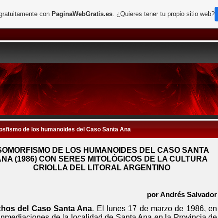
 gratuitamente con
PaginaWebGratis.es
. ¿Quieres tener tu propio sitio web?
osfismo de los humanoides del Caso Santa Ana
SOMORFISMO DE LOS HUMANOIDES DEL CASO SANTA
ANA (1986) CON SERES MITOLÓGICOS DE LA CULTURA
CRIOLLA DEL LITORAL ARGENTINO
por Andrés Salvador
hos del Caso Santa Ana
. El lunes 17 de marzo de 1986, en
 inmediaciones de la localidad de Santa Ana en la Provincia de