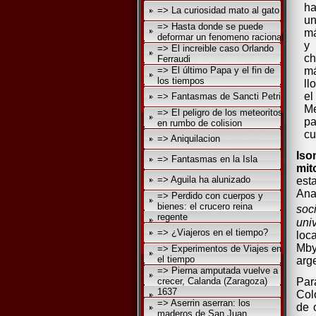
ha
=> La curiosidad mato al gato
un
=> Hasta donde se puede
má
deformar un fenomeno racional
y
=> El increible caso Orlando
ch
Ferraudi
=> El último Papa y el fin de
má
los tiempos
ll
el
=> Fantasmas de Sancti Petri
Me
=> El peligro de los meteoritos
pa
en rumbo de colision
cu
=> Aniquilacion
Iso
=> Fantasmas en la Isla
mit
=> Aguila ha alunizado
est
Ana
=> Perdido con cuerpos y
bienes: el crucero reina
soci
regente
uni
=> ¿Viajeros en el tiempo?
loc
Mby
=> Experimentos de Viajes en
el tiempo
arg
=> Pierna amputada vuelve a
Par
crecer, Calanda (Zaragoza)
1637
Col
=> Aserrin aserran: los
de 
maderos de San Juan