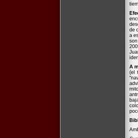
tie
Efe
enc
des
de 
a e
son
200
Jua
iden
A m
(el
“na
adv
mit
ant
baj
colo
poc
Bib
Amb