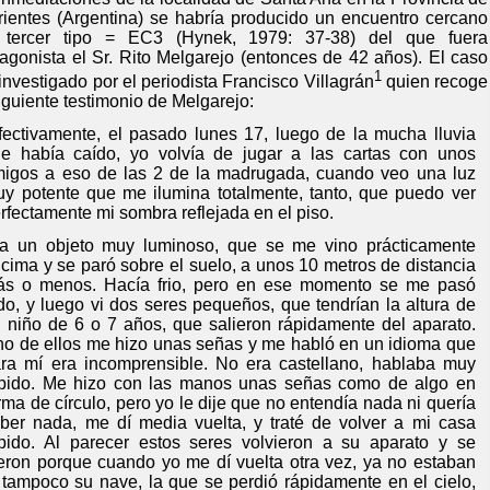
rientes (Argentina) se habría producido un encuentro cercano
 tercer tipo = EC3 (Hynek, 1979: 37-38) del que fuera
tagonista el Sr. Rito Melgarejo (entonces de 42 años). El caso
1
investigado por el periodista Francisco Villagrán
quien recoge
siguiente testimonio de Melgarejo:
fectivamente, el pasado lunes 17, luego de la mucha lluvia
e había caído, yo volvía de jugar a las cartas con unos
igos a eso de las 2 de la madrugada, cuando veo una luz
y potente que me ilumina totalmente, tanto, que puedo ver
rfectamente mi sombra reflejada en el piso.
a un objeto muy luminoso, que se me vino prácticamente
cima y se paró sobre el suelo, a unos 10 metros de distancia
s o menos. Hacía frio, pero en ese momento se me pasó
do, y luego vi dos seres pequeños, que tendrían la altura de
 niño de 6 o 7 años, que salieron rápidamente del aparato.
o de ellos me hizo unas señas y me habló en un idioma que
ra mí era incomprensible. No era castellano, hablaba muy
pido. Me hizo con las manos unas señas como de algo en
rma de círculo, pero yo le dije que no entendía nada ni quería
ber nada, me dí media vuelta, y traté de volver a mi casa
pido. Al parecer estos seres volvieron a su aparato y se
eron porque cuando yo me dí vuelta otra vez, ya no estaban
 tampoco su nave, la que se perdió rápidamente en el cielo,