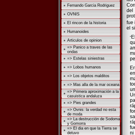
Cor
Fernando Garcia Rodriguez
del
OVNIS
pro
fue 
El rincon de la historia
el 
Humanoides
E
“
Articulos de opinion
qu
=> Panico a traves de las
am
ondas
mu
=> Estelas siniestras
pe
=> Lobos humanos
Er
en
=> Los objetos malditos
má
to
=> Mas alla de la mar oceana
un
=> Primera aproximación a la
Un
casuistica andaluza
pa
=> Pies grandes
rá
=> Ovnis: la verdad no esta
fo
de moda
sa
=> La destrucción de Sodoma
rá
y Gomorra
fu
=> El dia en que la Tierra se
ni
detuvo