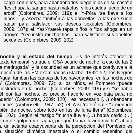
carga con ellos, para abandonarlos luego lejos de su casa” o
“les chupa la sangre hasta matarlos, y los cuelga luego de un
árbol” (Colombres, 2009: 119); el Y-Póra “se lleva a los
niños… y asecha también a las doncellas, a las que suele
raptar para satisfacer sus deseos sexuales (Colombres,
2009: 187); el Yasí-Yateré rapta niños o “los ahoga en un
arroyo”, “secuestra muchachas.. para satisfacer sus apetitos
sexuales (Colombres, 2009: 102) .
noche y el estado del tiempo
. Es de interés atender al
texto temporal, ya que el CSA ocurre de noche “a eso de las 2
la madrugada”, y la oscuridad es un actante que coadyuva a la
cepción de las FM examinadas (Blache, 1982: 52): los Negros
 Agua, tumban las canoas de los navegantes “en las noches de
a” (Colombres, 2009: 72); a los niños, el Pombero “puede
uestrarlos en la noche” (Colombres, 2009: 119) y si “se habla
él por las noches, es preciso hacerlo en voz baja para no
nderlo” (Colombres, 2009: 120), “es necesario (…) ofrendarle
noche” (Ambrosetti, 1947: 52); el Yasí-Yateré sale “a menudo
bién de noche, sobre todo en las de luna llena” (Colombres,
9: 102). Según el testigo “mucha lluvia (…) había caído (…)
aron de golpe en el agua, por qué había llovido mucho”, ahora
n, un actante coadyuvante de la percepción del Pombero es
a situación climática inestable o el cambio repentino del