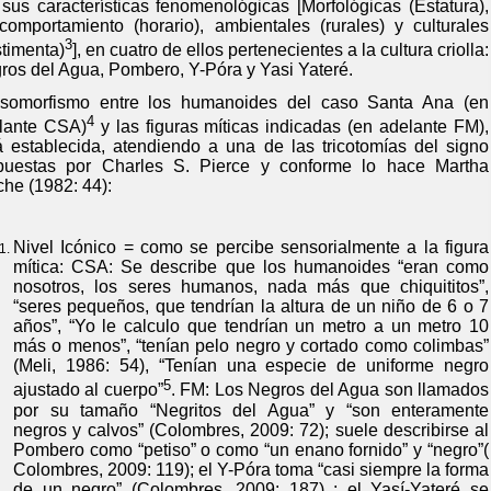
 sus características fenomenológicas [Morfológicas (Estatura),
comportamiento (horario), ambientales (rurales) y culturales
3
stimenta)
], en cuatro de ellos pertenecientes a la cultura criolla:
ros del Agua, Pombero, Y-Póra y Yasi Yateré.
isomorfismo entre los humanoides del caso Santa Ana (en
4
lante CSA)
y las figuras míticas indicadas (en adelante FM),
á establecida, atendiendo a una de las tricotomías del signo
puestas por Charles S. Pierce y conforme lo hace Martha
che (1982: 44):
Nivel Icónico = como se percibe sensorialmente a la figura
mítica: CSA: Se describe que los humanoides “eran como
nosotros, los seres humanos, nada más que chiquititos”,
“seres pequeños, que tendrían la altura de un niño de 6 o 7
años”, “Yo le calculo que tendrían un metro a un metro 10
más o menos”, “tenían pelo negro y cortado como colimbas”
(Meli, 1986: 54), “Tenían una especie de uniforme negro
5
ajustado al cuerpo”
. FM: Los Negros del Agua son llamados
por su tamaño “Negritos del Agua” y “son enteramente
negros y calvos” (Colombres, 2009: 72); suele describirse al
Pombero como “petiso” o como “un enano fornido” y “negro”(
Colombres, 2009: 119); el Y-Póra toma “casi siempre la forma
de un negro” (Colombres, 2009: 187) ; el Yasí-Yateré se