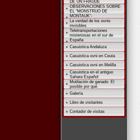
DE UN FRAUDE
OBSERVACIONES SOBRE
EL “MONSTRUO DE
MONTAUK”-
La verdad de los ovnis
invisibles
Teletransportaciones
misteriosas en el sur de
España
Casuistica Andaluza
Casuistica ovni en Ceuta
Casuistica ovni en Melilla
Casuistica en el antiguo
Sahara Español
Mutilación de ganado: El
posible por qué.
Galería
Libro de visitantes
Contador de visitas