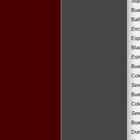
Sup
Bue
Bal
Enc
Esp
Bla
Est
Bue
Col
Ser
Bue
Col
Ser
Bue
Dur