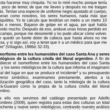
sta hacerse muy chiquita. Yo no lo miré mucho porque tenía
 poco de temor, de que me lleven y después no me traigan
s. Tenían una especie de uniforme negro ajustado al cuerpo,
 eran como nosotros, los seres humanos, nada más que
iquititos. Yo le calculo que tendrían un metro a un metro 10
s o menos. Bajaron de golpe en el agua, por qué había
ovido mucho. Después de eso, anduve unas horas perdido en
 campo, porque me desorienté y no pude ubicar cómo volver.
 quedó un fuerte dolor de cabeza que hasta ahora no me
sa, y si sigo así, voy a tener que ir a un médico para que me
re” (Villagrán, 1986d: 32-33).
morfismo entre los humanoides del caso Santa Ana y seres
ológicos de la cultura criolla del litoral argentino
. A fin de
ablecer el isomorfismo entre los humanoides del caso Santa
 y los seres mitológicos de la cultura que informa el
imaginario
2
al
del lugar en que se produce el incidente
y su presupuesto
verso simbólico
, examinamos previamente, atentos a la
alización geográfica del caso, tanto la mitología de la cultura
á-Guaraní
como la propia de la cultura criolla del litoral
entino.
a ello nos servimos del catálogo presentado por Adolfo
ombres (2008), quien registra para estas dos culturas un total
ochenta y nueve seres mitológicos, centrando nuestro análisis