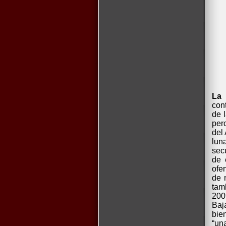
La 
con
de 
per
del
lun
sec
de 
ofe
de 
tam
200
Baj
bie
“un