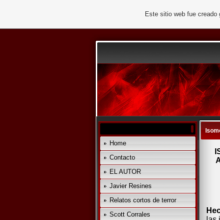
Este sitio web fue creado
Isom
Home
I
Contacto
EL AUTOR
Javier Resines
Relatos cortos de terror
Hec
Scott Corrales
las