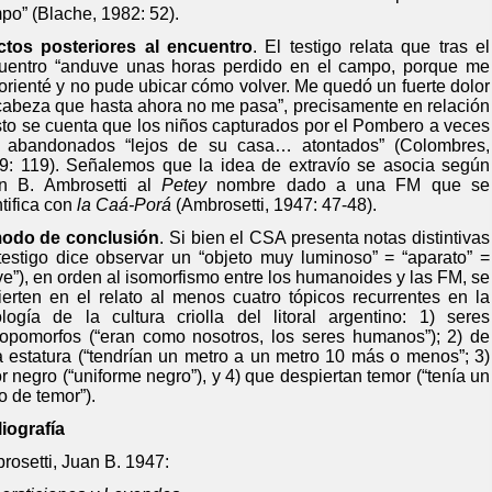
mpo” (Blache, 1982: 52).
ctos posteriores al encuentro
.
El testigo relata que tras el
uentro “anduve unas horas perdido en el campo, porque me
orienté y no pude ubicar cómo volver. Me quedó un fuerte dolor
cabeza que hasta ahora no me pasa”, precisamente en relación
sto se cuenta que los niños capturados por el Pombero a veces
 abandonados “lejos de su casa… atontados” (Colombres,
9: 119). Señalemos que la idea de extravío se asocia según
n B. Ambrosetti al
Petey
nombre dado a una FM que se
tifica con
la Caá-Porá
(Ambrosetti, 1947: 47-48).
odo de conclusión
. Si bien el CSA presenta notas distintivas
 testigo dice observar un “objeto muy luminoso” = “aparato” =
ve”), en orden al isomorfismo entre los humanoides y las FM, se
ierten en el relato al menos cuatro tópicos recurrentes en la
ología de la cultura criolla del litoral argentino: 1) seres
ropomorfos (“eran como nosotros, los seres humanos”); 2) de
a estatura (“tendrían un metro a un metro 10 más o menos”; 3)
r negro (“uniforme negro”), y 4) que despiertan temor (“tenía un
o de temor”).
liografía
rosetti, Juan B. 1947: