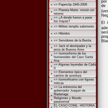
por
=> Paperclip 1945-2009
de 
=> Planeta Marte: misión sin
(ve
retorno
Neg
=> ¿A donde fueron a parar
los mayas?
El 
=> Milites templis salomonis
ade
ser
=> Hibridos
pro
=> Servidores de la Bestia
Bla
=> Jack el destripador y la
pista de Buenos Aires
=> Isomosfismo de los
humanoides del Caso Santa
Ana
=> Algunas leyendas de Cádiz
II
=> Elementos tipico del
camino de aventura
=> Isomorfisamo con figuras
miticas
=> La entrevista del
gobernador Joaquin de
Madariaga
Religiones y Mundo
paranormal
EL CASO CONIL: HISTORIA