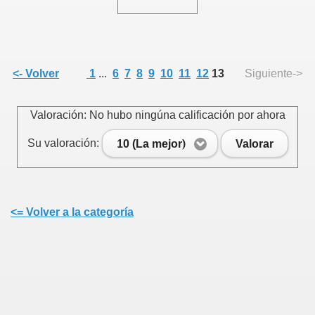
<- Volver
1
...
6
7
8
9
10
11
12
13
Siguiente->
Valoración: No hubo ningúna calificación por ahora
Su valoración:
10 (La mejor)
Valorar
UN FRAUDE
ONSTRUO DE MONTAUK”-
<= Volver a la categoría
 en el sur de España