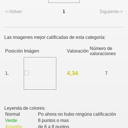
<-Volver
1
Siguiente->
Las imagenes mejor calificadas de esta categoría:
Número de
Posición
Imágen
Valoración
valoraciones
UN FRAUDE
4,34
ONSTRUO DE MONTAUK”-
1.
7
 en el sur de España
Leyenda de colores:
Normal
Po ahora no hubo ningúna calificación
Verde
8 puntos o mas
Amarillo
de 6 a 8 puntos